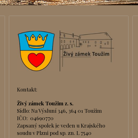
Kontakt:
Živý zámek Toužim z. s.
Sídlo: Na Výsluní 346, 364 01 Toužim
IČO: 04690770
Zapsaný spolek je veden u Krajského
soudu v Plzni pod sp. zn. L 7540