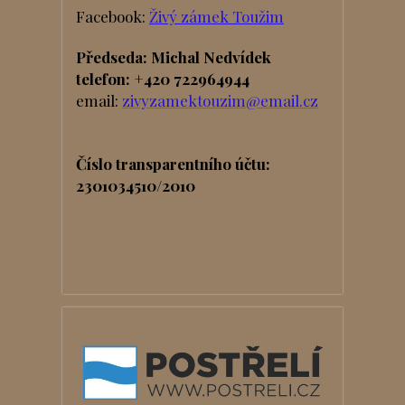
Facebook:
Živý zámek Toužim
Předseda: Michal Nedvídek
telefon: +420 722964944
email:
zivyzamektouzim@email.cz
Číslo transparentního účtu:
2301034510/2010