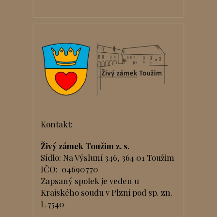
Kontakt:
Živý zámek Toužim z. s.
Sídlo: Na Výsluní 346, 364 01 Toužim
IČO: 04690770
Zapsaný spolek je veden u
Krajského soudu v Plzni pod sp. zn.
L 7540