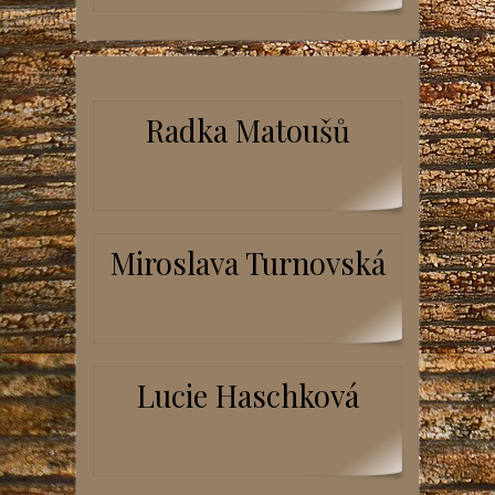
Radka Matoušů
Miroslava Turnovská
Lucie Haschková