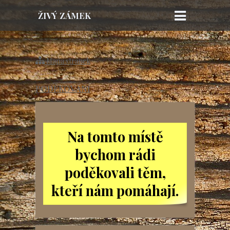
ŽIVÝ ZÁMEK
TOUŽIM z. s.
Mapa stránek
PODĚKOVÁNÍ
Na tomto místě
bychom rádi
poděkovali těm,
kteří nám pomáhají.