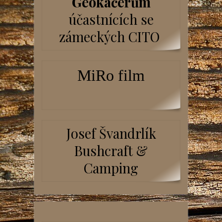
Geokačerům
účastnících se
zámeckých CITO
MiRo film
Josef Švandrlík
Bushcraft &
Camping