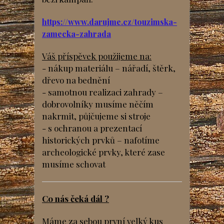
https://www.darujme.cz/touzimska-
zamecka-zahrada
Váš příspěvek použijeme na:
- nákup materiálu – nářadí, štěrk,
dřevo na bednění
- samotnou realizaci zahrady –
dobrovolníky musíme něčím
nakrmit, půjčujeme si stroje
- s ochranou a prezentací
historických prvků – nafotíme
archeologické prvky, které zase
musíme schovat
Co nás čeká dál ?
Máme za sebou první velký kus