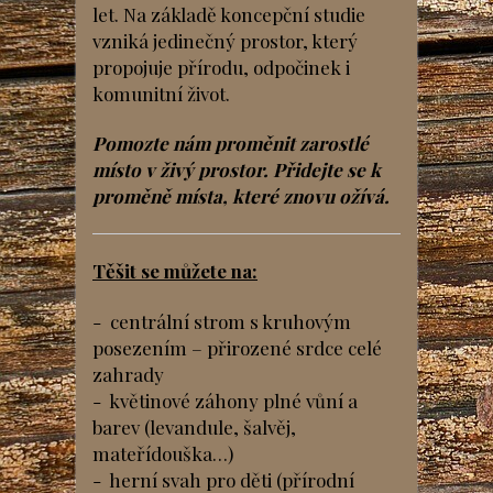
let. Na základě koncepční studie
vzniká jedinečný prostor, který
propojuje přírodu, odpočinek i
komunitní život.
Pomozte nám proměnit zarostlé
místo v živý prostor. Přidejte se k
proměně místa, které znovu ožívá.
Těšit se můžete na:
- centrální strom s kruhovým
posezením – přirozené srdce celé
zahrady
- květinové záhony plné vůní a
barev (levandule, šalvěj,
mateřídouška…)
- herní svah pro děti (přírodní