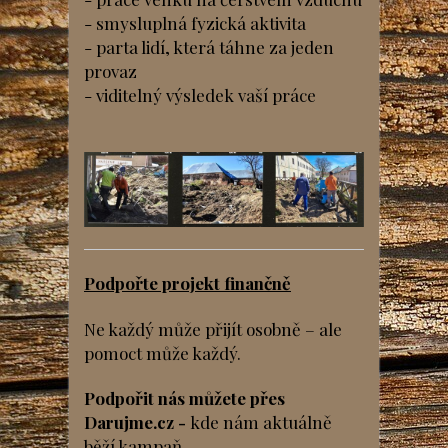
- smysluplná fyzická aktivita
- parta lidí, která táhne za jeden
provaz
- viditelný výsledek vaší práce
Podpořte projekt finančně
Ne každý může přijít osobně – ale
pomoct může každý.
Podpořit nás můžete přes
Darujme.cz -
kde nám aktuálně
běží kampaň.