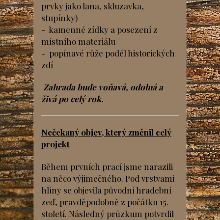
prvky jako lana, skluzavka,
stupínky)
- kamenné zídky a posezení z
místního materiálu
- popínavé růže podél historických
zdí
Zahrada bude voňavá, odolná a
živá po celý rok.
Nečekaný objev, který změnil celý
projekt
Během prvních prací jsme narazili
na něco výjimečného. Pod vrstvami
hlíny se objevila původní hradební
zeď, pravděpodobně z počátku 15.
století. Následný průzkum potvrdil