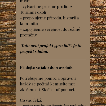
místu
- vytváříme prostor pro lidi z
Toužimi i okolí
- propojujeme přírodu, historii a
komunitu
- zapojujeme veřejnost do reálné
proměny
Toto není projekt „pro lidi“. Je to
projekt s lidmi.
Přidejte se jako dobrovolník
Potřebujeme pomoc a opravdu
každý se počítá! Nemusíte mít
zkušenosti. Stačí chuť pomoct.
Co vás čeká:
- práce venku na čerstvém vzduchu