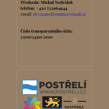
Předseda: Michal Nedvídek
telefon: +420 722964944
email:
zivyzamektouzim@email.cz
Číslo transparentního účtu:
2301034510/2010