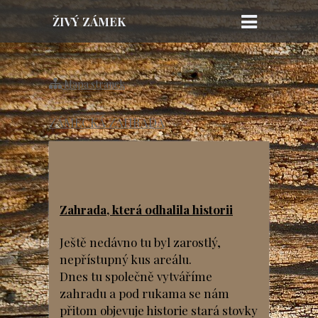
ŽIVÝ ZÁMEK
TOUŽIM z. s.
Mapa stránek
ZÁMECKÁ ZAHRADA
Zahrada, která odhalila historii
Ještě nedávno tu byl zarostlý,
nepřístupný kus areálu.
Dnes tu společně vytváříme
zahradu a pod rukama se nám
přitom objevuje historie stará stovky