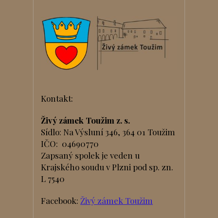
Kontakt:
Živý zámek Toužim z. s.
Sídlo: Na Výsluní 346, 364 01 Toužim
IČO: 04690770
Zapsaný spolek je veden u
Krajského soudu v Plzni pod sp. zn.
L 7540
Facebook:
Živý zámek Toužim